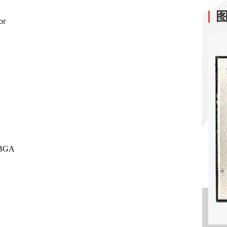
or
CBGA