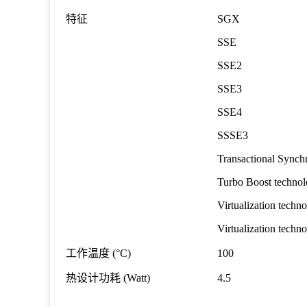
特征
SGX
SSE
SSE2
SSE3
SSE4
SSSE3
Transactional Synch
Turbo Boost techno
Virtualization techn
Virtualization techn
工作温度
(°C)
100
热设计功耗
(Watt)
4.5