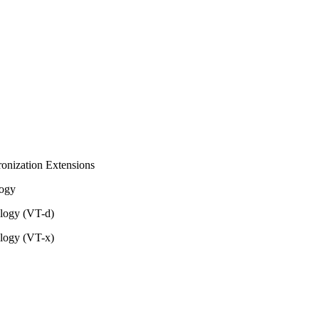
ronization Extensions
logy
ology (VT-d)
ology (VT-x)